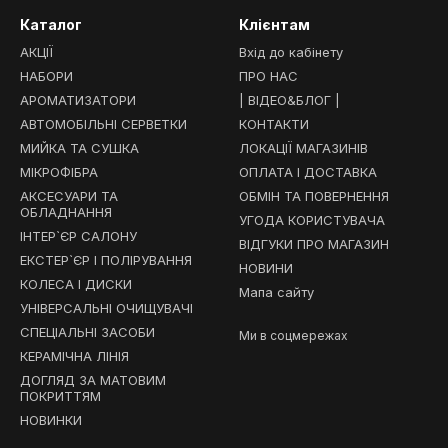
Каталог
Клієнтам
АКЦІЇ
Вхід до кабінету
НАБОРИ
ПРО НАС
АРОМАТИЗАТОРИ
| ВІДЕО&БЛОГ |
АВТОМОБІЛЬНІ СЕРВЕТКИ
КОНТАКТИ
МИЙКА ТА СУШКА
ЛОКАЦІЇ МАГАЗИНІВ
МІКРОФІБРА
ОПЛАТА І ДОСТАВКА
АКСЕСУАРИ ТА
ОБМІН ТА ПОВЕРНЕННЯ
ОБЛАДНАННЯ
УГОДА КОРИСТУВАЧА
ІНТЕР`ЄР САЛОНУ
ВІДГУКИ ПРО МАГАЗИН
ЕКСТЕР`ЄР І ПОЛІРУВАННЯ
НОВИНИ
КОЛЕСА І ДИСКИ
Мапа сайту
УНІВЕРСАЛЬНІ ОЧИЩУВАЧІ
СПЕЦІАЛЬНІ ЗАСОБИ
Ми в соцмережах
КЕРАМІЧНА ЛІНІЯ
ДОГЛЯД ЗА МАТОВИМ
ПОКРИТТЯМ
НОВИНКИ