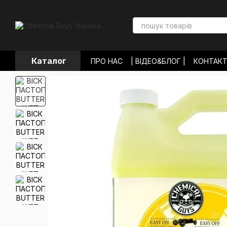
Перейти до основного контенту
Каталог
ПРО НАС
| ВІДЕО&БЛОГ |
КОНТАК
ОПЛАТА І ДОСТАВКА
ОБМІН ТА П
УГОДА КОРИСТУВАЧА
ВІДГУКИ П