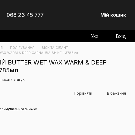
068 23 45 777
Мій кошик
Вхід
Укр
НЯ
ПОЛІРУВАННЯ
ВІСК ТА СІЛАНТ
AX WARM & DEEP CARNAUBA SHINE - 3785мл
ИЙ BUTTER WET WAX WARM & DEEP
3785мл
писати відгук
Порівняти
В бажання
опичувальної знижки