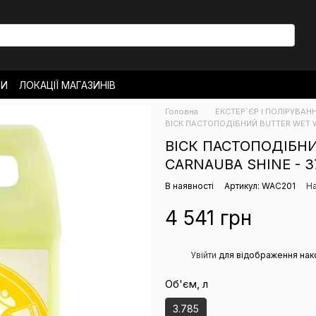
ТИ
ЛОКАЦІЇ МАГАЗИНІВ
ОВЕРНЕННЯ
Головна
ЕКСТЕР`ЄР І ПОЛІРУВАН
РО МАГАЗИН
НОВИНИ
ВІСК ПАСТОПОДІБНИЙ BUTTER WET W
ВІСК ПАСТОПОДІБН
CARNAUBA SHINE - 
В наявності
Артикул: WAC201
На
4 541 грн
%
Увійти
для відображення нак
Об'єм, л
3.785