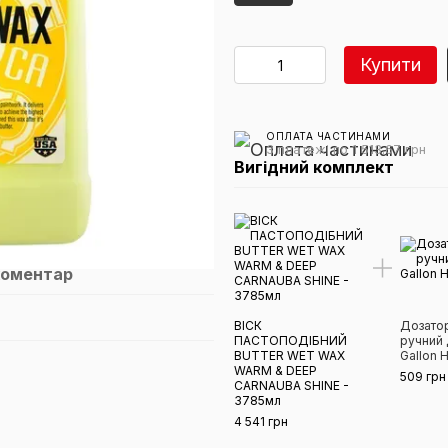
Купити
ОПЛАТА ЧАСТИНАМИ
3 платежі по 1 513.67 грн
Вигідний комплект
коментар
ВІСК
Дозато
ПАСТОПОДІБНИЙ
ручний 
BUTTER WET WAX
Gallon 
WARM & DEEP
509 грн
CARNAUBA SHINE -
3785мл
4 541 грн