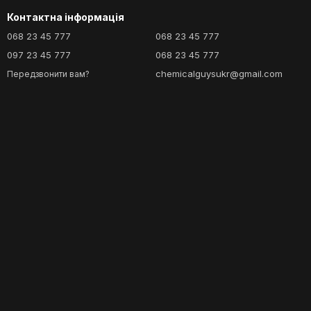
Контактна інформація
068 23 45 777
068 23 45 777
097 23 45 777
068 23 45 777
chemicalguysukr@gmail.com
Передзвонити вам?