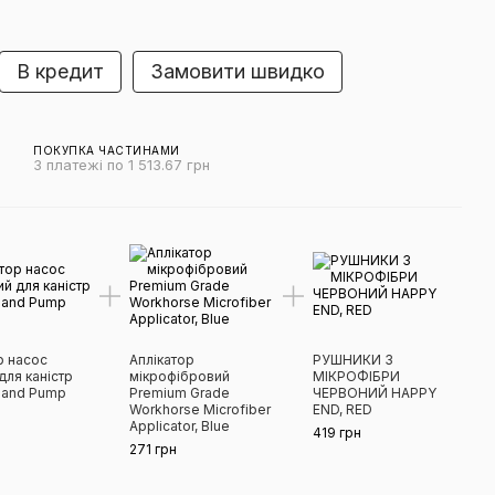
В кредит
Замовити швидко
ПОКУПКА ЧАСТИНАМИ
3 платежі по 1 513.67 грн
р насос
Аплікатор
РУШНИКИ З
для каністр
мікрофібровий
МІКРОФІБРИ
Hand Pump
Premium Grade
ЧЕРВОНИЙ HAPPY
Workhorse Microfiber
END, RED
Applicator, Blue
419 грн
271 грн