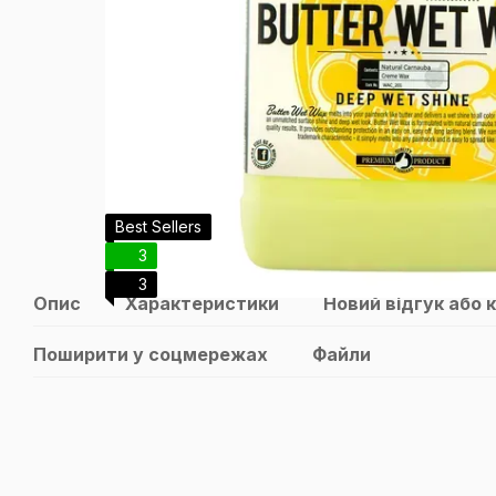
Best Sellers
3
3
Опис
Характеристики
Новий відгук або 
Поширити у соцмережах
Файли