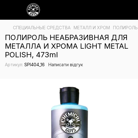
СПЕЦИАЛЬНЫЕ СРЕДСТВА
МЕТАЛЛ И ХРОМ
ПОЛИРОЛЬ 
ПОЛИРОЛЬ НЕАБРАЗИВНАЯ ДЛЯ
МЕТАЛЛА И ХРОМА LIGHT METAL
POLISH, 473ml
Артикул:
SPI404_16
Написати відгук