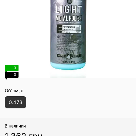
3
3
Об'єм, л
0.473
В наличии