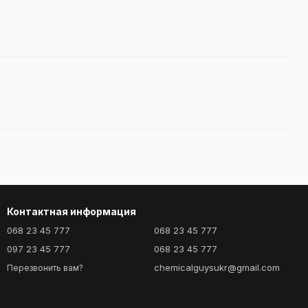
Контактная информация
068 23 45 777
068 23 45 777
097 23 45 777
068 23 45 777
chemicalguysukr@gmail.com
Перезвонить вам?