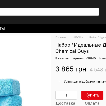
КТЫ
 ДОСТАВКА
Главная
НАБОРЫ
Набор "Идеа
ЬСКОЕ СОГЛАШЕНИЕ
Набор "Идеальные Д
Chemical Guys
В наличии
Артикул: VIR840
Напи
3 865 грн
4 548 
%
Увійти
для відображення нак
Купить
Доставка
Оплата