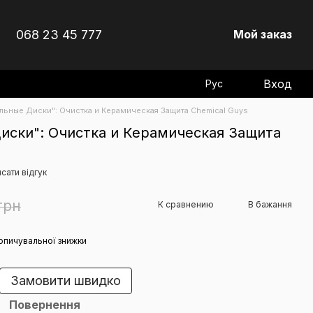
068 23 45 777
Мой заказ
Вход
Рус
льные Диски": Очистка и Керамическая Защита Chemical Guys
иски": Очистка и Керамическая Защита
сати відгук
грн
К сравнению
В бажання
опичувальної знижки
Замовити швидко
Повернення