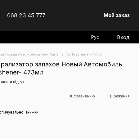
068 23 45 777
Мой заказ
Вход
Рус
ов Новый Автомобиль New Car Smell Air Freshener- 473мл
трализатор запахов Новый Автомобиль
eshener- 473мл
писати відгук
К сравнению
В бажання
опичувальної знижки