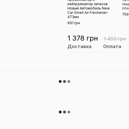
нейтрализатор запахов
защ
Новый Автомобиль New
Inte
Car Smell Air Freshener-
759
473мл
691 грн
1 378 грн
1 450 грн
Доставка
Оплата