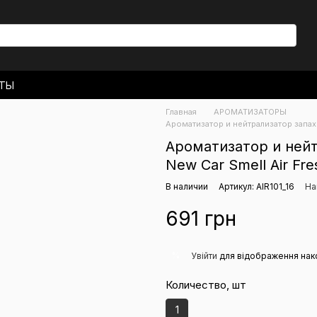
КТЫ
 ДОСТАВКА
Главная
АРОМАТИЗАТОРЫ
ЬСКОЕ СОГЛАШЕНИЕ
Ароматизатор и нейтрализатор запах
Ароматизатор и ней
New Car Smell Air Fr
В наличии
Артикул: AIR101_16
На
691 грн
%
Увійти
для відображення нак
Количество, шт
1