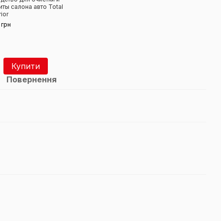
иты салона авто Total
нейт
rior
Новы
Car S
 грн
473
691 
1 
Купити
Повернення