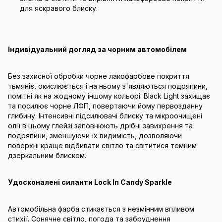
для яскравого блиску.
Індивідуальний догляд за чорним автомобілем
Без захисної обробки чорне лакофарбове покриття
тьмяніє, окислюється і на ньому з'являються подряпини,
помітні як на жодному іншому кольорі. Black Light захищає
та посилює чорне ЛФП, повертаючи йому первозданну
глибину. Інтенсивні підсилювачі блиску та мікроочищені
олії в цьому глейзі заповнюють дрібні завихрення та
подряпини, зменшуючи їх видимість, дозволяючи
поверхні краще відбивати світло та світитися темним
дзеркальним блиском.
Удосконалені силанти Lock In Candy Sparkle
Автомобільна фарба стикається з незмінним впливом
стихії. Сонячне світло, погода та забруднення