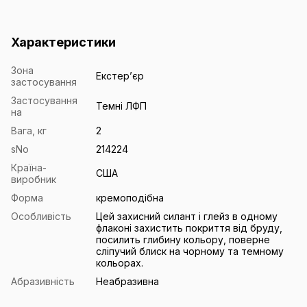
Характеристики
Зона
Екстерʼєр
застосування
Застосування
Темні ЛФП
на
Вага, кг
2
sNo
214224
Країна-
США
виробник
Форма
кремоподібна
Особливість
Цей захисний силант і глейз в одному
флаконі захистить покриття від бруду,
посилить глибину кольору, поверне
сліпучий блиск на чорному та темному
кольорах.
Абразивність
Неабразивна