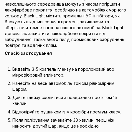
навколишнього середовища можуть з часом погіршити
лакофарбове покриття, особливо на автомобілях чорного
кольору. Black Light містить преміальні УФ-інгібітори, які
блокують шкідливі сонячні промені, захищаючи та
зберігаючи темне світіння вашого автомобіля. Black Light
допомагає захистити лакофарбове покриття від
забруднення, гальмівного пилу, промислових забруднень
повітря та водяних плям.
Спосіб застосування
Видавіть 3-5 крапель глейзу на поролоновий або
мікрофібровий аплікатор.
Нанесіть на весь автомобіль тонким рівномірним
шаром.
Дайте глейзу схопитися з поверхнею протягом 15
хвилин.
Відполіруйте рушником із мікрофібри преміум-класу.
Після полірування зачекайте 30 хвилин, перш ніж
наносити другий шар, якщо це необхідно.