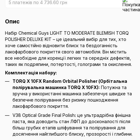
5 платежів по 4 736.60 грн
Опис
Набір Chemical Guys LIGHT TO MODERATE BLEMISH TORQ
POLISHER DELUXE KIT – це ідеальний вибір для тих, хто
хоче самостійно відновити блиск та бездоганність
лакофарбового покриття свого автомобіля. Він містить
все необхідне для корекції легких та середніх дефектів,
таких як подряпини, потертості, голограми та окислення.
Комплектація набору:
TORQ X 10FX Random Orbital Polisher (Орбітальна
полірувальна машинка TORQ X 10FX):
Потужна та
зручна у використанні машинка забезпечує швидке та
безпечне полірування без ризику пошкодження
лакофарбового покриття.
V38 Optical Grade Final Polish
:
це ультрадрібна фінішна
паста, яка доводить стан ЛФП до досконалості після
більш грубих етапів шліфування та полірування для
досягнення найглибшого блиску, прозорості і глибини.