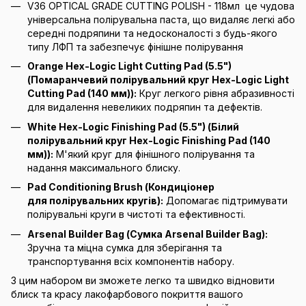
V36 OPTICAL GRADE CUTTING POLISH - 118мл це чудова
універсальна полірувальна паста, що видаляє легкі або
середні подряпини та недосконалості з будь-якого
типу ЛФП та забезпечує фінішне полірування
Orange Hex-Logic Light Cutting Pad (5.5")
(Помаранчевий полірувальний круг Hex-Logic Light
Cutting Pad (140 мм)):
Круг легкого рівня абразивності
для видалення невеликих подряпин та дефектів.
White Hex-Logic Finishing Pad (5.5") (Білий
полірувальний круг Hex-Logic Finishing Pad (140
мм)):
М'який круг для фінішного полірування та
надання максимального блиску.
Pad Conditioning Brush (Кондиціонер
для полірувальних кругів):
Допомагає підтримувати
полірувальні круги в чистоті та ефективності.
Arsenal Builder Bag (Сумка Arsenal Builder Bag):
Зручна та міцна сумка для зберігання та
транспортування всіх компонентів набору.
З цим набором ви зможете легко та швидко відновити
блиск та красу лакофарбового покриття вашого