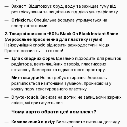
Захист:
Відштовхує бруд, воду та захищає гуму від
розтріскування та вицвітання під дією ультрафіолету.
Стійкість:
Спеціальна формула утримується на
поверхні тижнями.
2. Товар зі знижкою -50%: Black On Black Instant Shine
(Аерозольне просочення для пластику і гуми)
Найзручніший спосіб відновити важкодоступні місця.
Просто розпиліть — і готово!
Для складних форм:
Ідеально підходить для решіток
радіатора, вентиляційних отворів, пластикових
вставок у бамперах та підкапотного простору.
Миттєва дія:
Не потребує втирання. Аерозоль
розпилюється найтоншим туманом, проникаючи у
кожну пору текстурованого пластику.
Dry-to-touch:
Висихає на дотик, не залишаючи жирних
слідів, які притягують пил.
Чому варто обрати цей комплект?
Комплексний підхід:
Ви закриваєте питання догляду