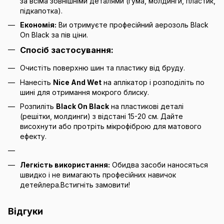
за всіма зовнішніми деталями (гума, молдинги, пластик,
підкапотка).
Економія:
Ви отримуєте професійний аерозоль Black
On Black за пів ціни.
Спосіб застосування:
Очистіть поверхню шин та пластику від бруду.
Нанесіть
Nice And Wet
на аплікатор і розподіліть по
шині для отримання мокрого блиску.
Розпиліть
Black On Black
на пластикові деталі
(решітки, молдинги) з відстані 15-20 см. Дайте
висохнути або протріть мікрофіброю для матового
ефекту.
Легкість використання:
Обидва засоби наносяться
швидко і не вимагають професійних навичок
детейлера.
Встигніть замовити!
Відгуки