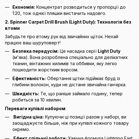
Економія:
Концентрат розводиться у пропорції до
1:20, тож однієї пляшки вистачить надовго.
2. Spinner Carpet Drill Brush (Light Duty): Технологія без
втоми
Забудьте про втому рук від звичайних щіток. Нехай
працює ваш шуруповерт!
Безпека передусім:
Це насадка серії
Light Duty
(м'яка). Вона розроблена спеціально для делікатних
тканин, вінтажних килимів та оббивки, яку легко
пошкодити жорстким ворсом.
Ефективність:
Обертання щітки підіймає бруд із
глибини волокон, куди не дістане звичайна ганчірка.
Швидкість:
Те, що раніше займало годину, тепер
робиться за 10 хвилин.
Переваги купівлі набором
Вигідна ціна:
Купуючи ці позиції разом у наборі, ви
заощаджуєте більше, ніж при купівлі кожного товару
окремо.
Ефект спільної роботи
:
Хімічна формула Lightning Fast