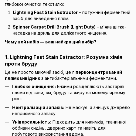
глибокої очистки текстилю:
Lightning Fast Stain Extractor
– потужний ферментний
засіб для виведення плям.
Spinner Carpet Drill Brush (Light Duty)
– м'яка щітка-
насадка на дриль для делікатного чищення.
Чому цей набір — ваш найкращий вибір?
1. Lightning Fast Stain Extractor: Розумна хімія
проти бруду
Це не просто миючий засіб, це
гіперконцентрований
плямовивідник
з антибактеріальними ферментами.
Глибоке очищення:
Ензими розщеплюють застарілі
плями від кави, їжі, бруду та жиру на молекулярному
рівні.
Нейтралізація запахів:
Не маскує, а знищує джерело
неприємного запаху.
Універсальність:
Підходить для килимків, тканинної
оббивки сидінь, дверних карт та навіть для
побутового використання вдома.