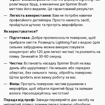
розм'якшує бруд, а механічна дія Spinner Brush
миттєво його видаляє. Це гарантований результат.
Легкість використання:
Вам не потрібні навички
професійного детейлера. Просто нанесіть засіб,
пройдіться щіткою та протріть мікрофіброю.
Як користуватися?
Підготовка:
Добре пропилососьте поверхню, щоб
прибрати сміття. Розведіть Lightning Fast з водою (для
сильних забруднень можна використовувати
концентрат або 1:20 для легкої чистки) та розпиліть на
пляму. Зачекайте 30-60 секунд.
Чистка:
Встановіть насадку Spinner Brush на ваш
дриль або шуруповерт. На низьких або середніх
обертах, без сильного тиску, обробіть поверхню.
Щітка зробить всю важку роботу за вас.
Фініш:
Протріть поверхню чистим рушником з
мікрофібри, щоб зібрати піднятий бруд та залишки
вологи. Насолоджуйтесь чистотою!
Порада від профі:
Завжди перевіряйте дію засобу на
непомітній ділянці тканини перед повною обробкою.