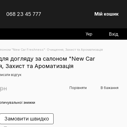
068 23 45 777
Мій кошик
Вхід
Укр
алоном "New Car Freshness": Очищення, Захист та Ароматизація
для догляду за салоном "New Car
я, Захист та Ароматизація
исати відгук
грн
Порівняти
В бажання
опичувальної знижки
Замовити швидко