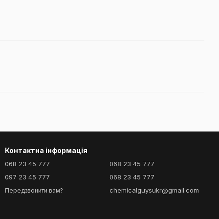
Контактна інформація
068 23 45 777
068 23 45 777
097 23 45 777
068 23 45 777
chemicalguysukr@gmail.com
Передзвонити вам?