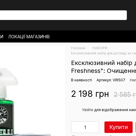
ТИ
ЛОКАЦІЇ МАГАЗИНІВ
ОВЕРНЕННЯ
Головна
НАБОРИ
РО МАГАЗИН
НОВИНИ
Ексклюзивний набір для догляду за с
Ексклюзивний набір 
Freshness": Очищенн
В наявності
Артикул: VIR507
Нап
2 198 грн
2 585 
%
Увійти
для відображення нак
Купити