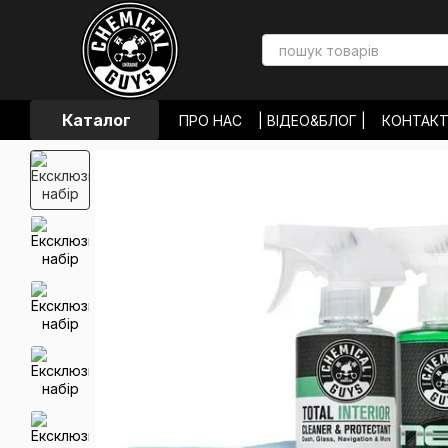
Перейти до основного контенту
Каталог
ПРО НАС
| ВІДЕО&БЛОГ |
КОНТАК
ОПЛАТА І ДОСТАВКА
ОБМІН ТА П
УГОДА КОРИСТУВАЧА
ВІДГУКИ П