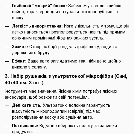
Глибокий "мокрий" блиск:
Забезпечує тепле, глибоке
сяйво, характерне для натурального карнаубського
воску.
Легкість використання:
Його унікальність у тому, що він
легко наноситься і розполіровується навіть під прямим
сонячним промінням! Жодних важких зусиль.
Захист:
Створює бар'єр від ультрафіолету, води та
дорожнього бруду.
Ефект:
Ваше авто виглядатиме так, ніби воно щойно
виїхало з салону.
3. Набір рушників з ультратонкої мікрофібри (Сині,
40x40 см, 3 шт.)
Інструмент має значення. Якісна хімія потребує якісних
аксесуарів, щоб розкрити свій потенціал.
Делікатність:
Ультратонкі волокна гарантують
відсутність мікроподряпин (свірлів) під час
розполірування воску або сушіння авто.
Поглинання:
Відмінно вбирають вологу та залишки
продуктів.