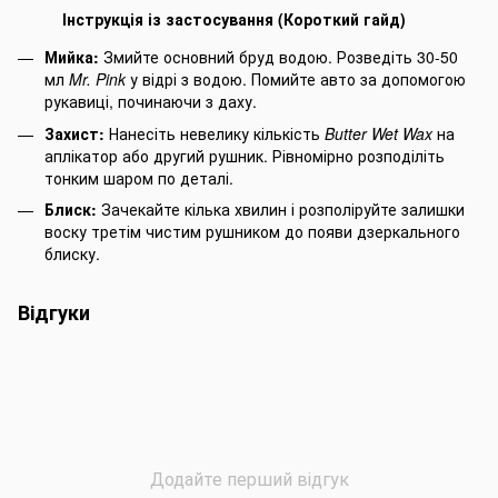
Інструкція із застосування (Короткий гайд)
Мийка:
Змийте основний бруд водою. Розведіть 30-50
мл
Mr. Pink
у відрі з водою. Помийте авто за допомогою
рукавиці, починаючи з даху.
Захист:
Нанесіть невелику кількість
Butter Wet Wax
на
аплікатор або другий рушник. Рівномірно розподіліть
тонким шаром по деталі.
Блиск:
Зачекайте кілька хвилин і розполіруйте залишки
воску третім чистим рушником до появи дзеркального
блиску.
Відгуки
Додайте перший відгук