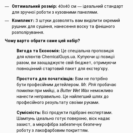
Оптимальний розмір:
40x40 см — ідеальний стандарт
для зручної роботи з кузовними панелями.
Комплект:
3 штуки дозволять вам виділити окремий
рушник для сушіння, нанесення воску та фінішного
розполірування.
Чому варто обрати саме цей набір?
Вигода та Економія:
Це спеціальна пропозиція
для клієнтів ChemicalGuys.ua. Купуючи ці позиції
разом, ви заощаджуєте свій бюджет, отримуючи
повноцінний стартовий пакет для екстер'єру.
Простота для початківців:
Вам не потрібно
бути професійним детейлером.
Mr. Pink
пробачає
помилки при мийці, а
Butter Wet Wax
неможливо
нанести неправильно. Це найлегший шлях до
професійного результату своїми руками.
Сумісність:
Всі продукти підібрані експертами.
Шампунь ідеально готує поверхню, віск надає
захист, а мікрофібра забезпечує безпечну
роботу з лакофарбовим покриттям.