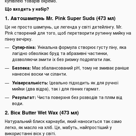
купівлею товарів окремо.
Що входить у набір?
1. Автошампунь Mr. Pink Super Suds (473 мл)
Це не просто шампунь, це легенда у світі детейлінгу. Mr.
Pink створений для того, щоб перетворити рутинну мийку на
пінну вечірку.
Супер-піна:
Унікальна формула створює густу піну, яка
лагідно обволікає бруд та абразивні частинки,
дозволяючи змити їх без ризику подряпати лак.
Безпека:
Має збалансований pH, тому не змиває раніше
нанесені воски чи сіланти.
Універсальність:
Ідеально підходить як для ручної
мийки (два відра), так і для пінних гармат.
Результат:
Чиста поверхня без розводів та плям від
води.
2. Віск Butter Wet Wax (473 мл)
Натуральний блиск карнауби, який наноситься так само
легко, як масло на хліб. Це, мабуть, найпростіший у
використанні віск у світі.